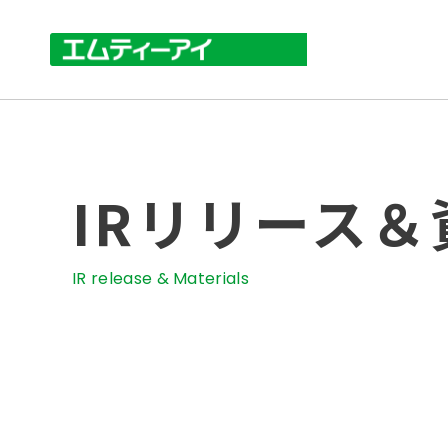
IRリリース＆
IR release & Materials