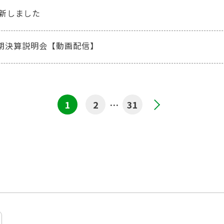
新しました
四半期決算説明会【動画配信】
1
2
…
31
>