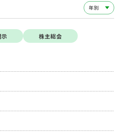
年別
開⽰
株主総会