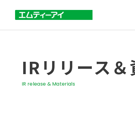
IRリリース＆
IR release & Materials