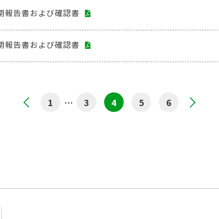
四半期報告書および確認書
四半期報告書および確認書
1
<
…
3
4
5
6