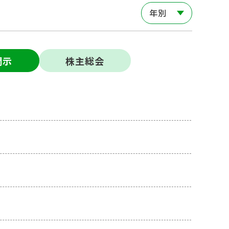
年別
開⽰
株主総会