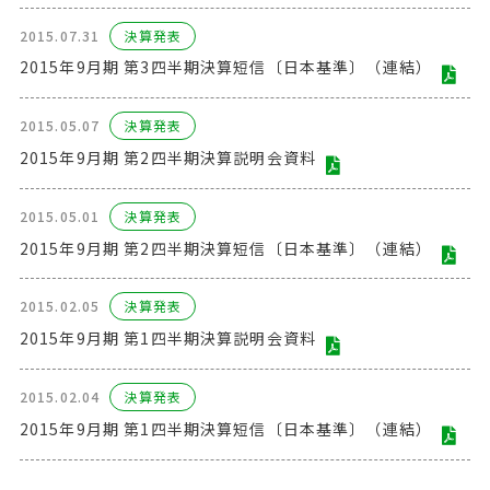
2015.07.31
決算発表
2015年9月期 第3四半期決算短信〔日本基準〕（連結）
2015.05.07
決算発表
2015年9月期 第2四半期決算説明会資料
2015.05.01
決算発表
2015年9月期 第2四半期決算短信〔日本基準〕（連結）
2015.02.05
決算発表
2015年9月期 第1四半期決算説明会資料
2015.02.04
決算発表
2015年9月期 第1四半期決算短信〔日本基準〕（連結）