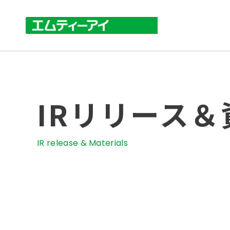
IRリリース＆
IR release & Materials