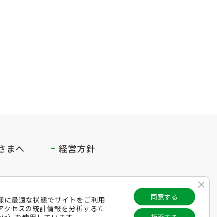
さまへ
経営方針
Clos
同意する
様に最適な状態でサイトをご利用
アクセスの統計情報を分析するた