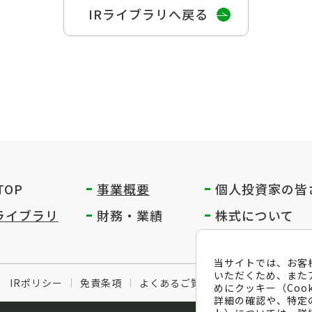
IRライブラリへ戻る
 TOP
事業概要
個人投資家の
皆
Rライブラリ
財務・業績
株式について
当サイトでは、お客
いただくため、また
IRポリシー
免責条項
よくあるご質問
メールマガジン
めにクッキー（Coo
詳細の確認や、特定