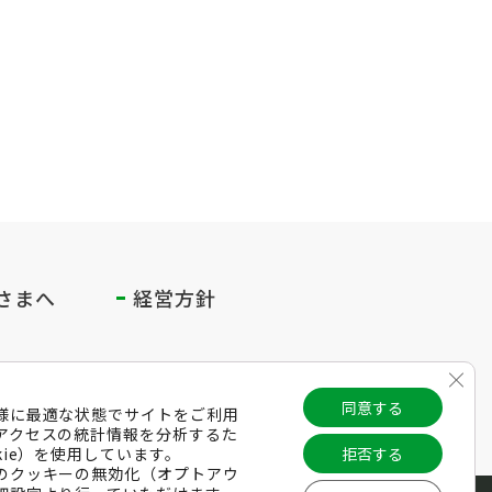
さまへ
経営方針
Clos
同意する
様に最適な状態でサイトをご利用
アクセスの統計情報を分析するた
kie）を使用しています。
拒否する
のクッキーの無効化（オプトアウ