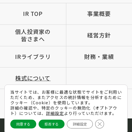
IR TOP
事業概要
個人投資家の
経営方針
皆さまへ
IRライブラリ
財務・業績
株式について
当サイトでは、お客様に最適な状態でサイトをご利用い
ただくため、またアクセスの統計情報を分析するために
IRポリシー
免責条項
よくあるご質問
クッキー（Cookie）を使用しています。
詳細の確認や、特定のクッキーの無効化（オプトアウ
メールマガジン
ト）については、
詳細設定
より行っていただけます。
Close GDPR Coo
同意する
拒否する
詳細設定
Copyright © MTI Ltd. All Rights Reserved.