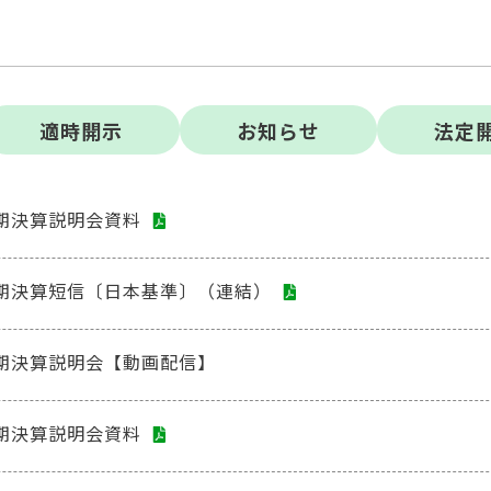
適時開⽰
お知らせ
法定
半期決算説明会資料
四半期決算短信〔日本基準〕（連結）
四半期決算説明会【動画配信】
半期決算説明会資料