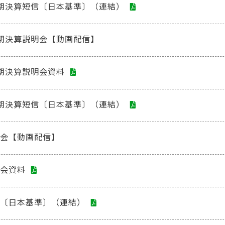
四半期決算短信〔日本基準〕（連結）
四半期決算説明会【動画配信】
半期決算説明会資料
四半期決算短信〔日本基準〕（連結）
説明会【動画配信】
明会資料
短信〔日本基準〕（連結）