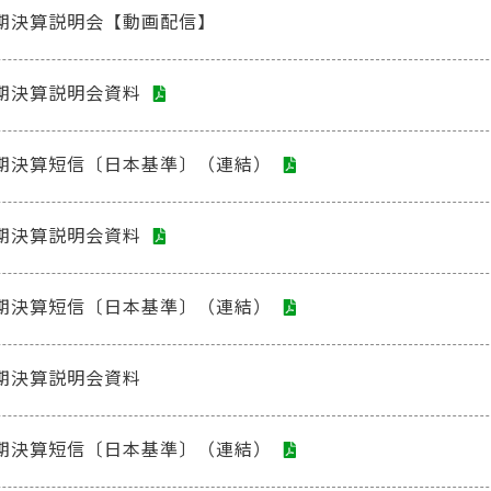
四半期決算説明会【動画配信】
半期決算説明会資料
四半期決算短信〔日本基準〕（連結）
半期決算説明会資料
四半期決算短信〔日本基準〕（連結）
半期決算説明会資料
四半期決算短信〔日本基準〕（連結）