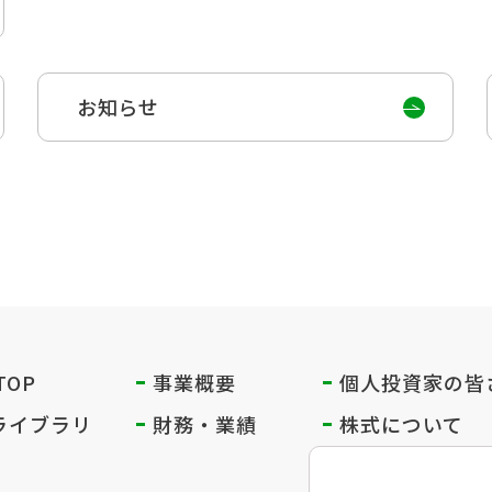
お知らせ
 TOP
事業概要
個人投資家の
皆
Rライブラリ
財務・業績
株式について