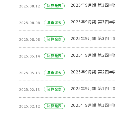
2025年9月期 第3
決算発表
2025.08.12
2025年9月期 第3四
決算発表
2025.08.08
2025年9月期 第3
決算発表
2025.08.08
2025年9月期 第2四
決算発表
2025.05.14
2025年9月期 第2
決算発表
2025.05.13
2025年9月期 第1四
決算発表
2025.02.13
2025年9月期 第1
決算発表
2025.02.12