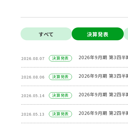
すべて
決算発表
2026年9月期 第3四
決算発表
2026.08.07
2026年9月期 第3
決算発表
2026.08.06
2026年9月期 第2
決算発表
2026.05.14
2026年9月期 第2四
決算発表
2026.05.13